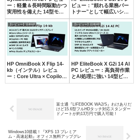
ー：軽量＆長時間駆動かつ
ビュー：“頼れる業務パー
実用性を備えた 14型モバ
トナー”として幅広いシー
イルノートPC
ンで活用できる 14型 AIモ
バイルノート
【レビュー】日本HP
【レビュー】日本HP
HP OmniBook X Flip 14-
HP EliteBook X G2i 14 AI
kb（インテル）レビュ
PC レビュー：高負荷作業
ー：Core Ultra × Copilot+
とAI処理に強い 14型ビジ
PC 対応で完成度の高いコ
ネスノート
ンバーチブルノート
富士通『LIFEBOOK WA2/S』わけありだ
けど15.6型フルHDタッチ対応スタンダー
ドノートが約13万円で購入可能！
Windows10搭載！『XPS 13 プレミア
ム・高速起動』オフィス無料アップグレ