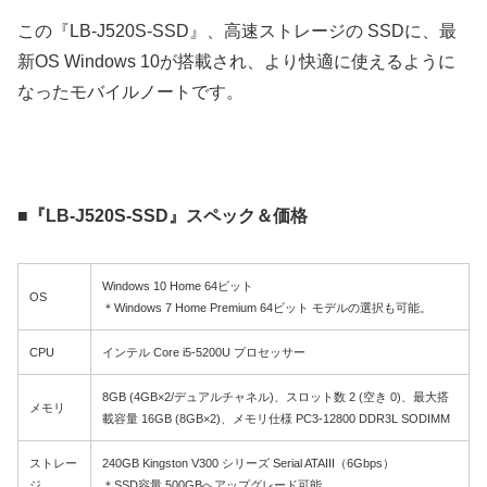
この『LB-J520S-SSD』、高速ストレージの SSDに、最
新OS Windows 10が搭載され、より快適に使えるように
なったモバイルノートです。
■『LB-J520S-SSD』スペック＆価格
Windows 10 Home 64ビット
OS
＊Windows 7 Home Premium 64ビット モデルの選択も可能。
CPU
インテル Core i5-5200U プロセッサー
8GB (4GB×2/デュアルチャネル)、スロット数 2 (空き 0)、最大搭
メモリ
載容量 16GB (8GB×2)、メモリ仕様 PC3-12800 DDR3L SODIMM
ストレー
240GB Kingston V300 シリーズ Serial ATAIII（6Gbps）
ジ
＊SSD容量 500GBへアップグレード可能