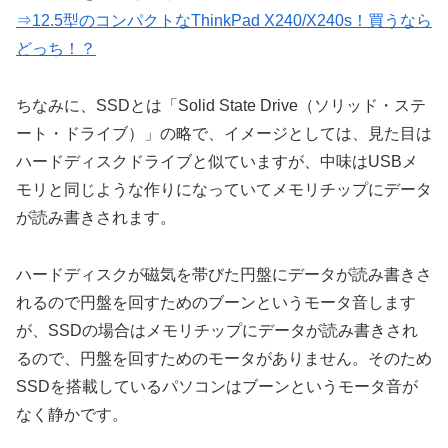
⇒12.5型のコンパクトなThinkPad X240/X240s！買うなら
どっち！？
ちなみに、SSDとは「Solid State Drive（ソリッド・ステ
ート・ドライブ）」の略で、イメージとしては、見た目は
ハードディスクドライブと似ていますが、中味はUSBメ
モリと同じような作りになっていてメモリチップにデータ
が読み書きされます。
ハードディスクが磁気を帯びた円盤にデータが読み書きさ
れるので円盤を回すためのブーンというモータ音します
が、SSDの場合はメモリチップにデータが読み書きされ
るので、円盤を回すためのモータがありません。そのため
SSDを搭載しているパソコンはブーンというモータ音が
なく静かです。