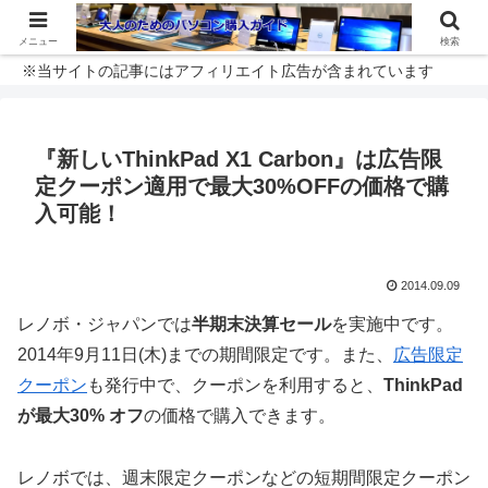
メニュー
検索
※当サイトの記事にはアフィリエイト広告が含まれています
『新しいThinkPad X1 Carbon』は広告限
定クーポン適用で最大30%OFFの価格で購
入可能！
2014.09.09
レノボ・ジャパンでは
半期末決算セール
を実施中です。
2014年9月11日(木)までの期間限定です。また、
広告限定
クーポン
も発行中で、クーポンを利用すると、
ThinkPad
が最大30% オフ
の価格で購入できます。
レノボでは、週末限定クーポンなどの短期間限定クーポン