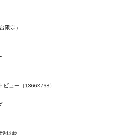
）
台限定）
ー
ュー（1366×768）
ブ
3 標準搭載