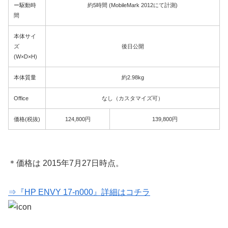
ー駆動時
約5時間 (MobileMark 2012にて計測)
間
本体サイ
ズ
後日公開
(W×D×H)
本体質量
約2.98kg
Office
なし（カスタマイズ可）
価格(税抜)
124,800円
139,800円
＊価格は 2015年7月27日時点。
⇒『HP ENVY 17-n000』詳細はコチラ