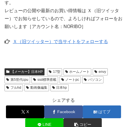
す。
レビューの公開や最新のお買い得情報は Ｘ（旧ツイッタ
ー）でお知らせしているので、よろしければフォローをお
願いします［アカウント名：NORIBO］
Ｘ（旧ツイッター）で当サイトをフォローする
【メーカー】日本HP
17型
ホームノート
envy
第5世代cpu
ssd標準搭載
ノートpc
パソコン
フルhd
動画像編集
日本hp
シェアする
X
Facebook
はてブ
LINE
コピー