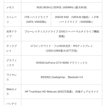
メモリ
8GB (8GB×1) DDR3L-1600MHz (最大8GB)
ストレー
1TB ハードドライブ
256GB SSD （SATA M.2接続） + 1TB
ジ
(SATA, 5400回転)
ハードドライブ （5400回転）
光学ドラ
ブルーレイディスクドライブ (DVDスーパーマルチドライブ機能
イブ
搭載)
ディスプ
17.3インチワイド・フルHD非光沢・IPSディスプレイ
レイ
(1920×1080/最大1677万色)
グラフィ
NVIDIA GeForce GTX 950M グラフィックス
ックス
ワイヤレ
IEEE802.11a/b/g/n/ac、Bluetooth 4.0
ス
Webカメ
HP TrueVision HD Webcam (約92万画素)、内蔵デュアルマイク
ラ
バッテリ