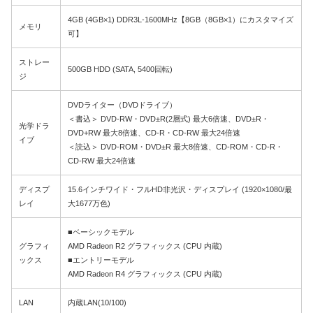
4GB (4GB×1) DDR3L-1600MHz【8GB（8GB×1）にカスタマイズ
メモリ
可】
ストレー
500GB HDD (SATA, 5400回転)
ジ
DVDライター（DVDドライブ）
＜書込＞ DVD-RW・DVD±R(2層式) 最大6倍速、DVD±R・
光学ドラ
DVD+RW 最大8倍速、CD-R・CD-RW 最大24倍速
イブ
＜読込＞ DVD-ROM・DVD±R 最大8倍速、CD-ROM・CD-R・
CD-RW 最大24倍速
ディスプ
15.6インチワイド・フルHD非光沢・ディスプレイ (1920×1080/最
レイ
大1677万色)
■ベーシックモデル
グラフィ
AMD Radeon R2 グラフィックス (CPU 内蔵)
ックス
■エントリーモデル
AMD Radeon R4 グラフィックス (CPU 内蔵)
LAN
内蔵LAN(10/100)