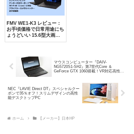
FMV WE1-K3 レビュー：
お手頃価格で日常用途にち
ょうどいい 15.6型大画面
ノート
マウスコンピューター『DAIV-
NG5720S1-SH2』第7世代Core ＆
GeForce GTX 1060搭載！VR対応高性能
ノートPC
NEC『LAVIE Direct DT』スペシャルクー
ポンで35％オフ！スリムデザインの高性
能デスクトップPC
ホーム
【メーカー】日本HP