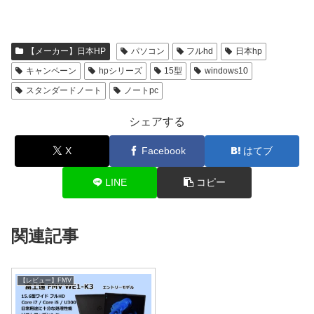
【メーカー】日本HP
パソコン
フルhd
日本hp
キャンペーン
hpシリーズ
15型
windows10
スタンダードノート
ノートpc
シェアする
X
Facebook
はてブ
LINE
コピー
関連記事
【レビュー】FMV