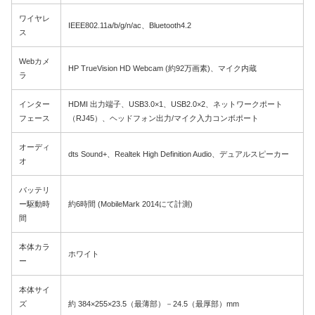
ワイヤレ
IEEE802.11a/b/g/n/ac、Bluetooth4.2
ス
Webカメ
HP TrueVision HD Webcam (約92万画素)、マイク内蔵
ラ
インター
HDMI 出力端子、USB3.0×1、USB2.0×2、ネットワークポート
フェース
（RJ45）、ヘッドフォン出力/マイク入力コンボポート
オーディ
dts Sound+、Realtek High Definition Audio、デュアルスピーカー
オ
バッテリ
ー駆動時
約6時間 (MobileMark 2014にて計測)
間
本体カラ
ホワイト
ー
本体サイ
ズ
約 384×255×23.5（最薄部）－24.5（最厚部）mm