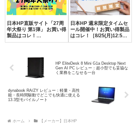
日本HP直販サイト「27周
日本HP 週末限定タイムセ
年大祭り 第1弾」 お買い得
ール開催中！お買い得製品
製品はコレ！
はコレ！［8/25(月)12:59
［2026/7/3(金)12:59まで］
まで］
HP EliteDesk 8 Mini G1a Desktop Next
Gen AI PC レビュー：超小型でも妥協な
く業務をこなせる一台
dynabook RA/ZY レビュー：軽量・高性
能・長時間駆動でどこでも快適に使える
13.3型モバイルノート
ホーム
【メーカー】日本HP