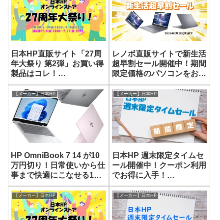
日本HP直販サイト「27周
レノボ直販サイトで新生活
年大祭り 第2弾」お買い得
超早割セール開催中！期間
製品はコレ！
限定価格のパソコンをお得
［2026/7/17(金)12:59ま
に入手！
で］
【メーカー】日本HP
【メーカー】日本HP
HP OmniBook 7 14 が10
日本HP 週末限定タイムセ
万円切り！日常使いから仕
ール開催中！クーポン利用
事まで快適にこなせる14
でお得に入手！
型ノート
［2/16(月)12:59まで］
【メーカー】日本HP
【メーカー】日本HP