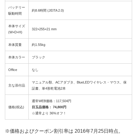
バッテリー
約8.6時間 (JEITA 2.0)
駆動時間
本体サイズ
322×255×21 mm
(W×D×H)
本体質量
約1.55kg
本体カラー
ブラック
Office
なし
マニュアル類、ACアダプタ、BlueLEDワイヤレス・マウス、保
主な添付品
証書、単4形乾電池2本
通常WEB価格：117,504円
価格(税込)
目玉品価格： 74,800円
☆通常より 36%オフ！
※価格およびクーポン割引率は 2016年7月25日時点。