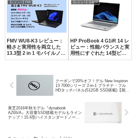
ルノート
【レビュー】FMV
【レビュー】日本HP
FMV WU8-K3 レビュー：
HP ProBook 4 G1iR 14 レ
軽さと実用性を両立した
ビュー：性能バランスと実
13.3型 2 in 1 モバイルノー
用性にすぐれた 14型ビジ
ト
ネスノート
クーポンで20%オフ！デル New Inspiron
13 7000シリーズ 2-in-1 プラチナ・フル
HDタッチパネル(512GB SSD搭載)【期間
限定】
東芝2016年秋モデル『dynabook
AZ65/A』大容量SSD搭載モデルもライン
ナップ！15.6型ハイスタンダードノー
ト！