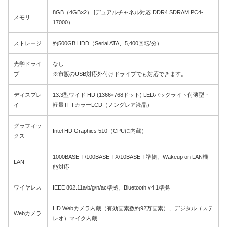
8GB（4GB×2） [デュアルチャネル対応 DDR4 SDRAM PC4-
メモリ
17000）
ストレージ
約500GB HDD（Serial ATA、5,400回転/分）
光学ドライ
なし
ブ
※市販のUSB対応外付けドライブでも対応できます。
ディスプレ
13.3型ワイド HD (1366×768ドット) LEDバックライト付薄型・
イ
軽量TFTカラーLCD（ノングレア液晶）
グラフィッ
Intel HD Graphics 510（CPUに内蔵）
クス
1000BASE-T/100BASE-TX/10BASE-T準拠、Wakeup on LAN機
LAN
能対応
ワイヤレス
IEEE 802.11a/b/g/n/ac準拠、Bluetooth v4.1準拠
HD Webカメラ内蔵（有効画素数約92万画素）、デジタル（ステ
Webカメラ
レオ）マイク内蔵