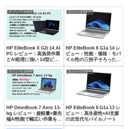
【レビュー】日本HP
【レビュー】日本HP
HP EliteBook X G2i 14 AI
HP EliteBook 6 G1a 14 レ
PC レビュー：高負荷作業
ビュー：性能・価格・モバ
とAI処理に強い 14型ビジ
イル性の三拍子そろった堅
ネスノート
実な 14型 AIノート
【レビュー】日本HP
【レビュー】日本HP
HP OmniBook 7 Aero 13-
HP EliteBook 8 G1a 13 レ
bg レビュー：超軽量×最先
ビュー：高生産性×AI支援
端AI性能で幅広い作業を快
の次世代モバイルノート
適にこなす 13.3型モバイ