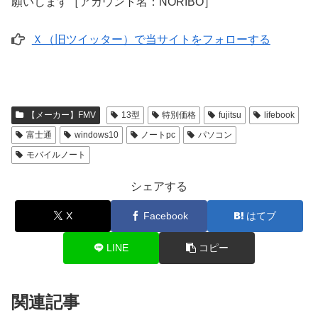
願いします［アカウント名：NORIBO］
Ｘ（旧ツイッター）で当サイトをフォローする
【メーカー】FMV
13型
特別価格
fujitsu
lifebook
富士通
windows10
ノートpc
パソコン
モバイルノート
シェアする
X
Facebook
はてブ
LINE
コピー
関連記事