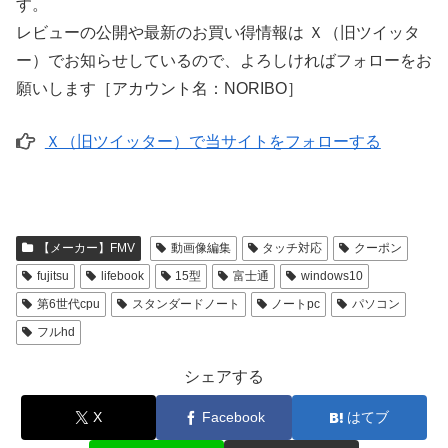
す。
レビューの公開や最新のお買い得情報は Ｘ（旧ツイッタ
ー）でお知らせしているので、よろしければフォローをお
願いします［アカウント名：NORIBO］
Ｘ（旧ツイッター）で当サイトをフォローする
【メーカー】FMV
動画像編集
タッチ対応
クーポン
fujitsu
lifebook
15型
富士通
windows10
第6世代cpu
スタンダードノート
ノートpc
パソコン
フルhd
シェアする
X
Facebook
はてブ