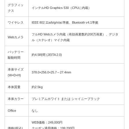
グラフィッ
インテルHD Graphics 530（CPUに内蔵）
クス
ワイヤレス
IEEE 802.11a/b/g/n/ac準拠、Bluetooth v4.1準拠
フルHD Webカメラ内蔵（有効画素数約200万画素）、デジタ
Webカメラ
ル（ステレオ）マイク内蔵
バッテリー
約4.5時間 (JEITA 2.0)
駆動時間
本体サイズ
378.0×256.0×25.7～27.4mm
(W×D×H)
本体質量
約2.5kg
本体カラー
プレミアムホワイト または シャイニーブラック
Office
なし
WEB価格：249,000円
価格(税込)
クーポン適用価格：199,200円