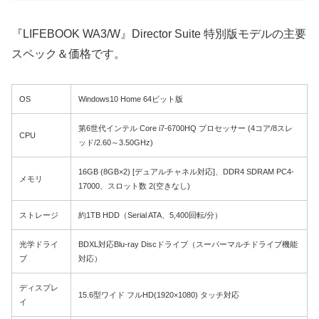
『LIFEBOOK WA3/W』Director Suite 特別版モデルの主要
スペック＆価格です。
OS
Windows10 Home 64ビット版
第6世代インテル Core i7-6700HQ プロセッサー (4コア/8スレ
CPU
ッド/2.60～3.50GHz)
16GB (8GB×2) [デュアルチャネル対応]、DDR4 SDRAM PC4-
メモリ
17000、スロット数 2(空きなし)
ストレージ
約1TB HDD（Serial ATA、5,400回転/分）
光学ドライ
BDXL対応Blu-ray Discドライブ（スーパーマルチドライブ機能
ブ
対応）
ディスプレ
15.6型ワイド フルHD(1920×1080) タッチ対応
イ