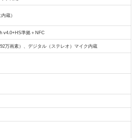
Uに内蔵）
ooth v4.0+HS準拠＋NFC
 約92万画素）、デジタル（ステレオ）マイク内蔵