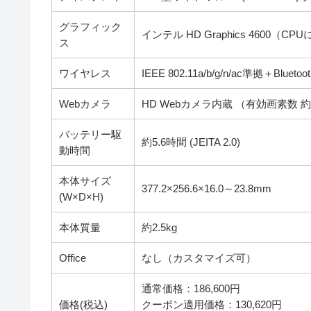
グラフィック
インテル HD Graphics 4600（CP
ス
ワイヤレス
IEEE 802.11a/b/g/n/ac準拠＋Bluet
Webカメラ
HD Webカメラ内蔵 （有効画素数
バッテリー駆
約5.6時間 (JEITA 2.0)
動時間
本体サイズ
377.2×256.6×16.0～23.8mm
(W×D×H)
本体質量
約2.5kg
Office
なし（カスタマイズ可）
通常価格：186,600円
価格(税込)
クーポン適用価格：130,620円