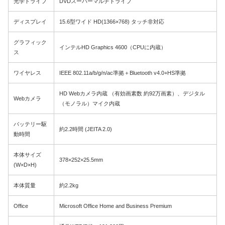
光学ドライブ
DVDスーパーマルチドライブ
ディスプレイ
15.6型ワイド HD(1366×768) タッチ非対応
グラフィック
インテルHD Graphics 4600（CPUに内蔵）
ス
ワイヤレス
IEEE 802.11a/b/g/n/ac準拠＋Bluetooth v4.0+HS準拠
HD Webカメラ内蔵 （有効画素数 約92万画素）、デジタル
Webカメラ
（モノラル）マイク内蔵
バッテリー駆
約2.2時間 (JEITA 2.0)
動時間
本体サイズ
378×252×25.5mm
(W×D×H)
本体質量
約2.2kg
Office
Microsoft Office Home and Business Premium