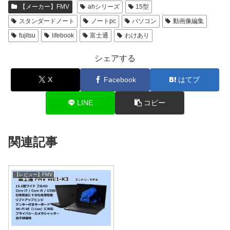
【メーカー】FMV
ahシリーズ
15型
スタンダードノート
ノートpc
パソコン
動画像編集
fujitsu
lifebook
富士通
わけあり
シェアする
X
Facebook
はてブ
LINE
コピー
関連記事
【レビュー】FMV