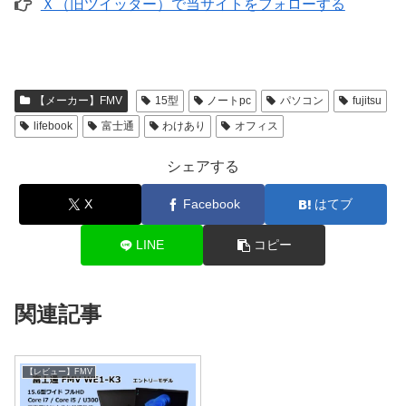
Ｘ（旧ツイッター）で当サイトをフォローする
【メーカー】FMV
15型
ノートpc
パソコン
fujitsu
lifebook
富士通
わけあり
オフィス
シェアする
X
Facebook
はてブ
LINE
コピー
関連記事
【レビュー】FMV