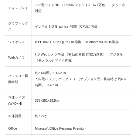
15.6型ワイドHD （1366×768ドット / 1677万色）、タッチ非
ディスプレイ
対応
グラフィック
インテル HD Graphics 4600（CPUに内蔵）
ス
ワイヤレス
IEEE 802.11a / b / g / n / ac準拠、Bluetooth v4.0+HS準拠
HD Webカメラ内蔵 （有効画素数 約92万画素）、デジタル
Webカメラ
（モノラル）マイク内蔵
約2.6時間(JEITA 2.0)
バッテリー駆
＊内蔵バッテリパック（L）（オプション品）装着時は 約6.6
動時間
時間(JEITA 2.0)
本体サイズ
378×252×25.5mm
(W×D×H)
本体質量
約2.2kg
Office
Microsoft Office Personal Premium