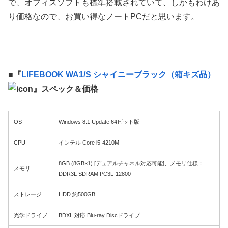
で、オフィスソフトも標準搭載されていて、しかもわけあ
り価格なので、お買い得なノートPCだと思います。
■『
LIFEBOOK WA1/S シャイニーブラック（箱キズ品）
』スペック＆価格
OS
Windows 8.1 Update 64ビット版
CPU
インテル Core i5-4210M
8GB (8GB×1) [デュアルチャネル対応可能]、メモリ仕様：
メモリ
DDR3L SDRAM PC3L-12800
ストレージ
HDD 約500GB
光学ドライブ
BDXL 対応 Blu-ray Discドライブ