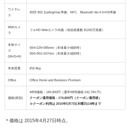
ワイヤレ
IEEE 802.11a/b/g/n/ac準拠、NFC、Bluetooth Ver.4.0+HS準拠
ス
Webカメ
フルHD Webカメラ内蔵（有効画素数 約200万画素）
ラ
本体サイ
564×229×385mm（本体最小傾斜時）
ズ
564×352×167mm（本体最大傾斜時）
(W×D×H)
本体質量
約9.9kg
Office
Office Home and Business Premium
WEB価格：184,800円（通常WEB価格:242,784 円）
価格(税別)
クーポン適用価格：174,800円（クーポン適用後）
☆クーポン利用は 2015年5月7日(木曜日)14時まで
＊価格は 2015年4月27日時点。