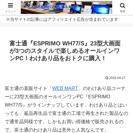
メニュー
検索
※当サイトの記事にはアフィリエイト広告が含まれています
富士通『ESPRIMO WH77/S』23型大画面
が3つのスタイルで楽しめるオールインワ
ンPC！わけあり品をおトクに購入！
2015.04.27
富士通の直販サイト「
WEB MART
」のわけあり品コーナ
ーに23型大画面のオールインワンPC『ESPRIMO
WH77/S』がラインナップしています。わけあり品とはい
っても、返品再生品で富士通の工場で再生された製品なの
で通常品同様です。しかもお買い得価格で販売されるの
で、富士通のわけあり品は意外と人気なんです。