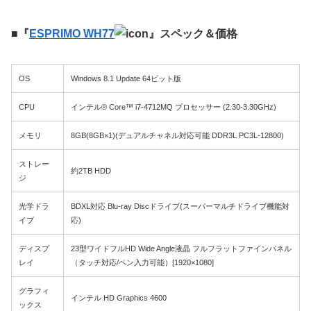
■『
ESPRIMO WH77
』スペック＆価格
OS
Windows 8.1 Update 64ビット版
CPU
インテル® Core™ i7-4712MQ プロセッサー (2.30-3.30GHz)
メモリ
8GB(8GB×1)(デュアルチャネル対応可能 DDR3L PC3L-12800)
ストレー
約2TB HDD
ジ
光学ドラ
BDXL対応 Blu-ray Discドライブ(スーパーマルチドライブ機能対
イブ
応)
ディスプ
23型ワイドフルHD Wide Angle液晶 フルフラットファインパネル
レイ
（タッチ対応/ペン入力可能）[1920×1080]
グラフィ
インテル HD Graphics 4600
ックス