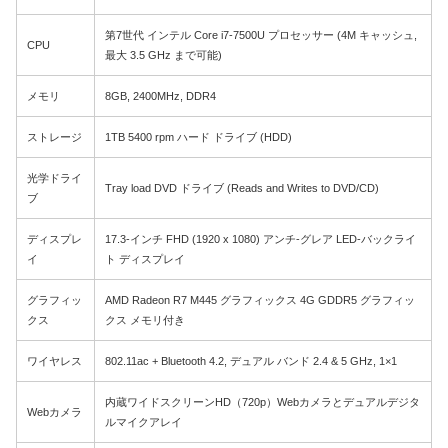
第7世代 インテル Core i7-7500U プロセッサー (4M キャッシュ,
CPU
最大 3.5 GHz まで可能)
メモリ
8GB, 2400MHz, DDR4
ストレージ
1TB 5400 rpm ハード ドライブ (HDD)
光学ドライ
Tray load DVD ドライブ (Reads and Writes to DVD/CD)
ブ
ディスプレ
17.3-インチ FHD (1920 x 1080) アンチ-グレア LED-バックライ
イ
ト ディスプレイ
グラフィッ
AMD Radeon R7 M445 グラフィックス 4G GDDR5 グラフィッ
クス
クス メモリ付き
ワイヤレス
802.11ac + Bluetooth 4.2, デュアル バンド 2.4 & 5 GHz, 1×1
内蔵ワイドスクリーンHD（720p）Webカメラとデュアルデジタ
Webカメラ
ルマイクアレイ