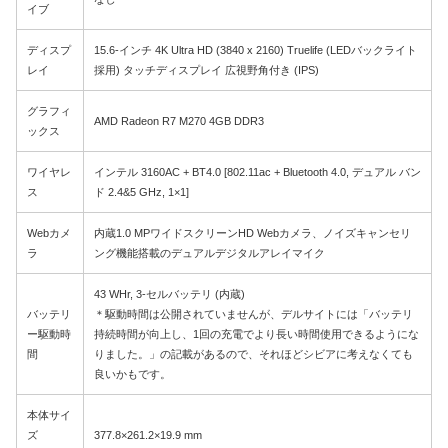
イブ
ディスプ
15.6-インチ 4K Ultra HD (3840 x 2160) Truelife (LEDバックライト
レイ
採用) タッチディスプレイ 広視野角付き (IPS)
グラフィ
AMD Radeon R7 M270 4GB DDR3
ックス
ワイヤレ
インテル 3160AC + BT4.0 [802.11ac + Bluetooth 4.0, デュアル バン
ス
ド 2.4&5 GHz, 1×1]
Webカメ
内蔵1.0 MPワイドスクリーンHD Webカメラ、ノイズキャンセリ
ラ
ング機能搭載のデュアルデジタルアレイマイク
43 WHr, 3-セルバッテリ (内蔵)
バッテリ
＊駆動時間は公開されていませんが、デルサイトには「バッテリ
ー駆動時
持続時間が向上し、1回の充電でより長い時間使用できるようにな
間
りました。」の記載があるので、それほどシビアに考えなくても
良いかもです。
本体サイ
ズ
377.8×261.2×19.9 mm