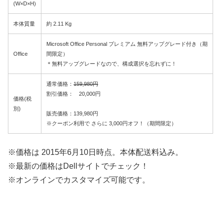
(W×D×H)
本体質量
約 2.11 Kg
Microsoft Office Personal プレミアム 無料アップグレード付き（期
Office
間限定）
＊無料アップグレードなので、構成選択を忘れずに！
通常価格：
159,980円
割引価格： 20,000円
価格(税
別)
販売価格：139,980円
※クーポン利用で さらに 3,000円オフ！（期間限定）
※価格は 2015年6月10日時点。本体配送料込み。
※最新の価格はDellサイトでチェック！
※オンラインでカスタマイズ可能です。