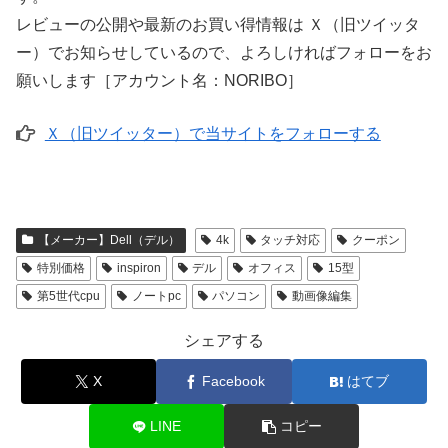
レビューの公開や最新のお買い得情報は Ｘ（旧ツイッタ
ー）でお知らせしているので、よろしければフォローをお
願いします［アカウント名：NORIBO］
Ｘ（旧ツイッター）で当サイトをフォローする
【メーカー】Dell（デル）
4k
タッチ対応
クーポン
特別価格
inspiron
デル
オフィス
15型
第5世代cpu
ノートpc
パソコン
動画像編集
シェアする
X
Facebook
はてブ
LINE
コピー