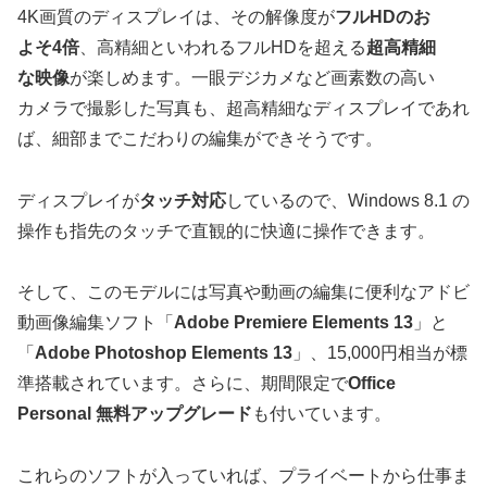
4K画質のディスプレイは、その解像度が
フルHDのお
よそ4倍
、高精細といわれるフルHDを超える
超高精細
な映像
が楽しめます。一眼デジカメなど画素数の高い
カメラで撮影した写真も、超高精細なディスプレイであれ
ば、細部までこだわりの編集ができそうです。
ディスプレイが
タッチ対応
しているので、Windows 8.1 の
操作も指先のタッチで直観的に快適に操作できます。
そして、このモデルには写真や動画の編集に便利なアドビ
動画像編集ソフト「
Adobe Premiere Elements 13
」と
「
Adobe Photoshop Elements 13
」、15,000円相当が標
準搭載されています。さらに、期間限定で
Office
Personal 無料アップグレード
も付いています。
これらのソフトが入っていれば、プライベートから仕事ま