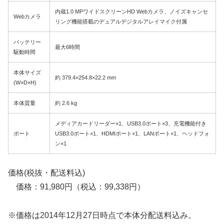
内蔵1.0 MPワイドスクリーンHD Webカメラ、ノイズキャンセ
Webカメラ
リング機能搭載のデュアルデジタルアレイマイク付属
バッテリー
最大6時間
駆動時間
本体サイズ
約 379.4×254.8×22.2 mm
(W×D×H)
本体質量
約 2.6 kg
メディアカードリーダー×1、USB3.0ポート×3、充電機能付き
ポート
USB3.0ポート×1、HDMIポート×1、LANポート×1、ヘッドフォ
ン×1
価格(税抜・配送料込)
価格：91,980円（税込：99,338円）
※価格は2014年12月27日時点で本体分配送料込み。