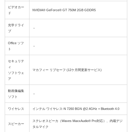
ビデオカー
NVIDIA® GeForce® GT 750M 2GB GDDR5
ド
光学ドライ
－
ブ
Office ソフ
－
ト
セキュリテ
ィ
マカフィー リブセーフ (12ケ月間更新サービス)
ソフトウェ
ア
動画像編集
－
ソフト
ワイヤレス
インテル ワイヤレス-N 7260 BGN @2.4GHz + Bluetooth 4.0
ステレオスピーカ（Waves MaxxAudio® Pro対応）、内蔵デジ
スピーカー
タルマイク