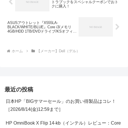
トラブックをスペシャルクーポンでおト
クに購入！
ASUSアウトレット『X555LA-
BLACK/WHITE/BLUE』Core i3/メモリ
4GB/HDD 1TB/DVDドライブ/KSオフィス
搭載！15.6型ノートPCが約5万円！
ホーム
【メーカー】Dell（デル）
最近の投稿
日本HP「BIGサマーセール」のお買い得製品はコレ！
［2026/8/14(金)12:59まで］
HP OmniBook X Flip 14-kb（インテル）レビュー：Core