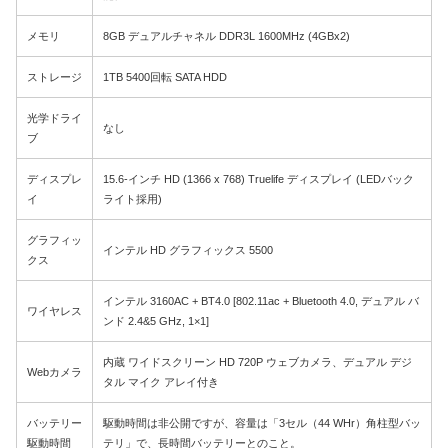
メモリ
8GB デュアルチャネル DDR3L 1600MHz (4GBx2)
ストレージ
1TB 5400回転 SATA HDD
光学ドライ
なし
ブ
ディスプレ
15.6-インチ HD (1366 x 768) Truelife ディスプレイ (LEDバック
イ
ライト採用)
グラフィッ
インテル HD グラフィックス 5500
クス
インテル 3160AC + BT4.0 [802.11ac + Bluetooth 4.0, デュアル バ
ワイヤレス
ンド 2.4&5 GHz, 1×1]
内蔵 ワイドスクリーン HD 720P ウェブカメラ、デュアル デジ
Webカメラ
タル マイク アレイ付き
バッテリー
駆動時間は非公開ですが、容量は「3セル（44 WHr）角柱型バッ
駆動時間
テリ」で、長時間バッテリーとのこと。