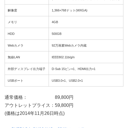
解像度
1,366×768ドット(WXGA)
メモリ
4GB
HDD
500GB
Webカメラ
92万画素Webカメラ内蔵
無線LAN
IEEE802.11b/g/n
外部ディスプレイ出力端子
D-Sub 15ピン×1、HDMI出力×1
USBポート
USB3.0×1、USB2.0×1
通常価格： 89,800円
アウトレットプライス：59,800円
(価格は2014年11月26日時点)