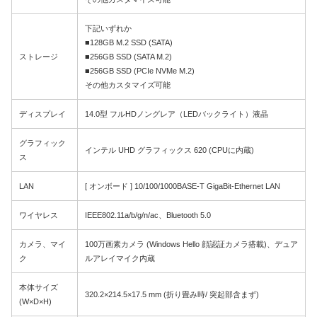
下記いずれか
■128GB M.2 SSD (SATA)
ストレージ
■256GB SSD (SATA M.2)
■256GB SSD (PCIe NVMe M.2)
その他カスタマイズ可能
ディスプレイ
14.0型 フルHDノングレア（LEDバックライト）液晶
グラフィック
インテル UHD グラフィックス 620 (CPUに内蔵)
ス
LAN
[ オンボード ] 10/100/1000BASE-T GigaBit-Ethernet LAN
ワイヤレス
IEEE802.11a/b/g/n/ac、Bluetooth 5.0
カメラ、マイ
100万画素カメラ (Windows Hello 顔認証カメラ搭載)、デュア
ク
ルアレイマイク内蔵
本体サイズ
320.2×214.5×17.5 mm (折り畳み時/ 突起部含まず)
(W×D×H)