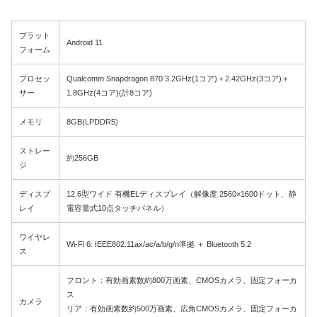
プラット
Android 11
フォーム
プロセッ
Qualcomm Snapdragon 870 3.2GHz(1コア)＋2.42GHz(3コア)＋
サー
1.8GHz(4コア)(計8コア)
メモリ
8GB(LPDDR5)
ストレー
約256GB
ジ
ディスプ
12.6型ワイド 有機ELディスプレイ（解像度 2560×1600ドット、静
レイ
電容量式10点タッチパネル）
ワイヤレ
Wi-Fi 6: IEEE802.11ax/ac/a/b/g/n準拠 ＋ Bluetooth 5.2
ス
フロント：有効画素数約800万画素、CMOSカメラ、固定フォーカ
ス
カメラ
リア：有効画素数約500万画素、広角CMOSカメラ、固定フォーカ