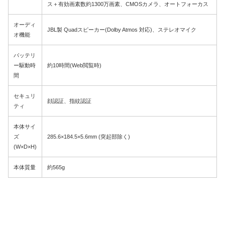
ス＋有効画素数約1300万画素、CMOSカメラ、オートフォーカス
オーディ
JBL製 Quadスピーカー(Dolby Atmos 対応)、ステレオマイク
オ機能
バッテリ
ー駆動時
約10時間(Web閲覧時)
間
セキュリ
顔認証、指紋認証
ティ
本体サイ
ズ
285.6×184.5×5.6mm (突起部除く)
(W×D×H)
本体質量
約565g